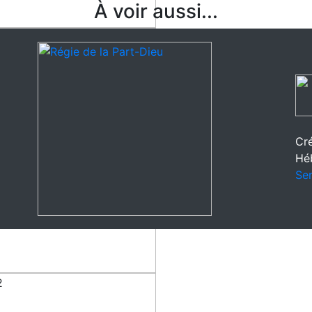
À voir aussi...
Cré
Hé
Ser