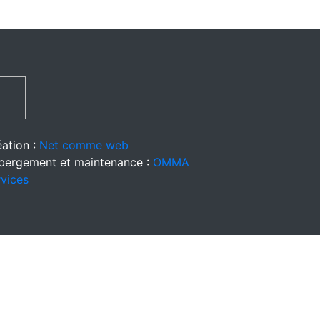
ation :
Net comme web
bergement et maintenance :
OMMA
vices