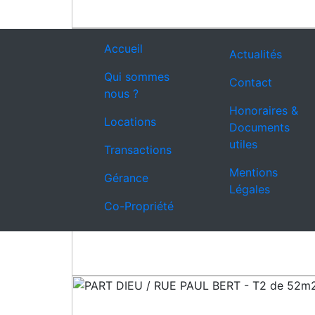
Accueil
Actualités
Qui sommes
Contact
nous ?
Honoraires &
Locations
Documents
utiles
Transactions
Mentions
Gérance
Légales
Co-Propriété